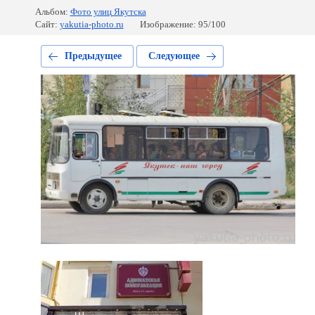
Альбом:
Фото улиц Якутска
Сайт:
yakutia-photo.ru
Изображение: 95/100
Предыдущее
Следующее